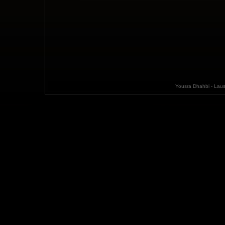
Yousra Dhahbi - Laus